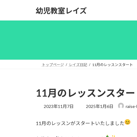
コ
ナ
幼児教室レイズ
ン
ビ
テ
ゲ
ン
ー
ツ
シ
へ
ョ
ス
ン
キ
に
ッ
移
トップページ
レイズ日記
11月のレッスンスタート
プ
動
11月のレッスンスター
最
2023年11月7日
2025年1月6日
raise-
終
更
11月のレッスンがスタートいたしました
新
日
時