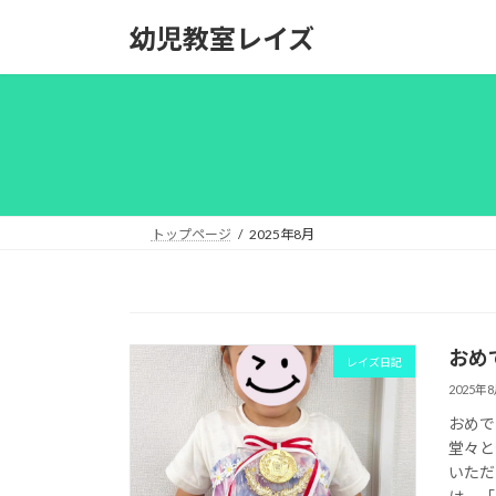
コ
ナ
幼児教室レイズ
ン
ビ
テ
ゲ
ン
ー
ツ
シ
へ
ョ
ス
ン
キ
に
ッ
移
トップページ
2025年8月
プ
動
おめ
レイズ日記
2025年
おめで
堂々と
いただ