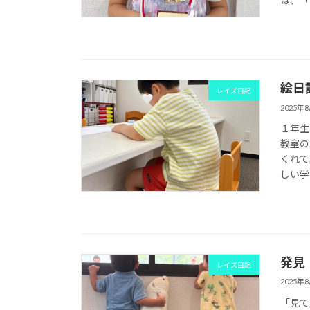
は、「
絵日
レイズ日記
2025年
１年生
教室の
くれて
しい学
発見
レイズ日記
2025年
「見て