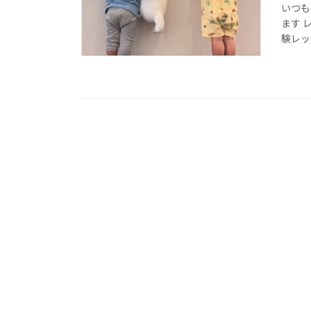
いつも
ます 
験レッ