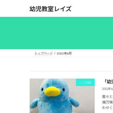
コ
ナ
幼児教室レイズ
ン
ビ
テ
ゲ
ン
ー
ツ
シ
へ
ョ
ス
ン
キ
に
ッ
移
トップページ
2022年6月
プ
動
「幼
レイズ日記
2022年
着々と
備万端
わせく