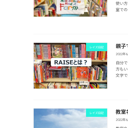
使い方
室での
親子
レイズ日記
2022年
自分で
方もい
文字で始
教室
レイズ日記
2022年