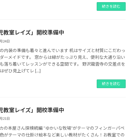
続きを読む
児教室レイズ」開校準備中
6月24日
の内装の準備も着々と進んでいます 机はサイズと材質にこだわっ
ダーメイドです。 窓からは緑がたっぷり見え、便利な大通り沿い
も落ち着いてレッスンができる空間です。 野沢龍雲寺の交差点を
はぜひ見上げてレ […]
続きを読む
児教室レイズ」開校準備中
6月21日
カの本屋さん探検続編 “ゆかいな牧場”がテーマのフィンガーパペ
色がテーマの仕掛け絵本など楽しい教材がたくさん！お教室での