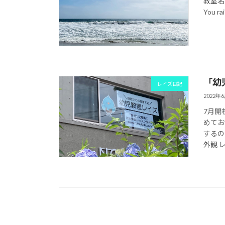
教室名「
You ra
「幼
レイズ日記
2022年
7月開
めてお
するの
外観 