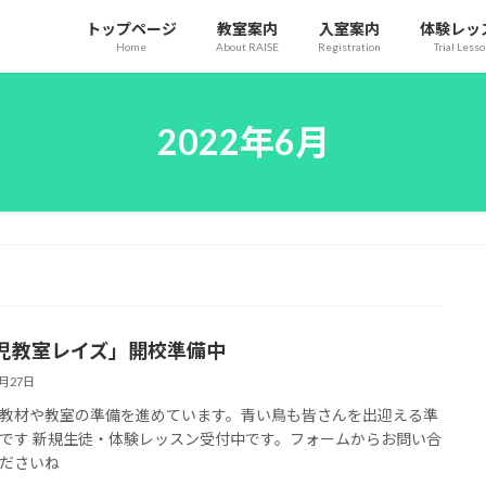
トップページ
教室案内
入室案内
体験レッ
Home
About RAISE
Registration
Trial Less
2022年6月
児教室レイズ」開校準備中
6月27日
教材や教室の準備を進めています。青い鳥も皆さんを出迎える準
です 新規生徒・体験レッスン受付中です。フォームからお問い合
ださいね