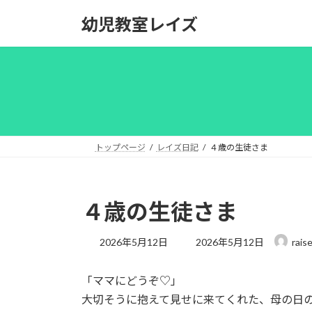
コ
ナ
幼児教室レイズ
ン
ビ
テ
ゲ
ン
ー
ツ
シ
へ
ョ
ス
ン
キ
に
ッ
移
トップページ
レイズ日記
４歳の生徒さま
プ
動
４歳の生徒さま
最
2026年5月12日
2026年5月12日
rais
終
更
「ママにどうぞ♡」
新
日
大切そうに抱えて見せに来てくれた、母の日
時