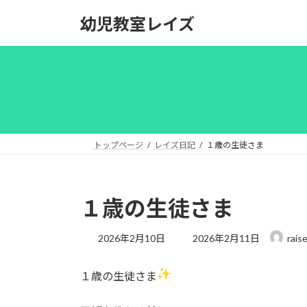
コ
ナ
幼児教室レイズ
ン
ビ
テ
ゲ
ン
ー
ツ
シ
へ
ョ
ス
ン
キ
に
ッ
移
トップページ
レイズ日記
１歳の生徒さま
プ
動
１歳の生徒さま
最
2026年2月10日
2026年2月11日
rais
終
更
１歳の生徒さま
新
日
時