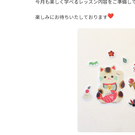
今月も楽しく学べるレッスン内容をご準備し
:
楽しみにお待ちいたしております