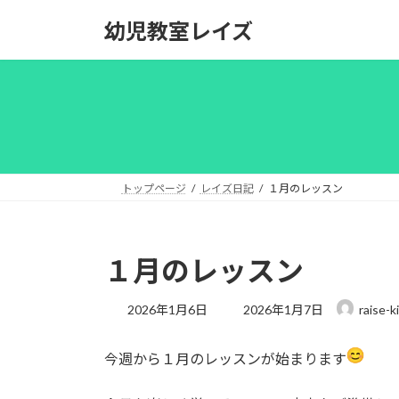
コ
ナ
幼児教室レイズ
ン
ビ
テ
ゲ
ン
ー
ツ
シ
へ
ョ
ス
ン
キ
に
ッ
移
トップページ
レイズ日記
１月のレッスン
プ
動
１月のレッスン
最
2026年1月6日
2026年1月7日
raise-k
終
更
今週から１月のレッスンが始まります
新
日
時