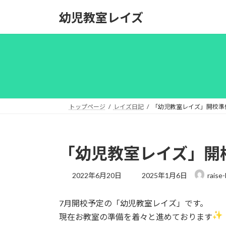
コ
ナ
幼児教室レイズ
ン
ビ
テ
ゲ
ン
ー
ツ
シ
へ
ョ
ス
ン
キ
に
ッ
移
トップページ
レイズ日記
「幼児教室レイズ」開校準
プ
動
「幼児教室レイズ」開
最
2022年6月20日
2025年1月6日
raise-
終
更
7月開校予定の「幼児教室レイズ」です。
新
日
現在お教室の準備を着々と進めております
時