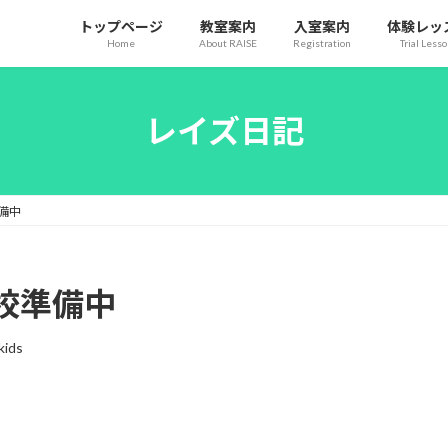
トップページ
教室案内
入室案内
体験レッ
Home
About RAISE
Registration
Trial Less
レイズ日記
備中
校準備中
kids