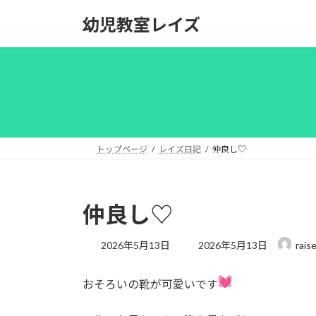
コ
ナ
幼児教室レイズ
ン
ビ
テ
ゲ
ン
ー
ツ
シ
へ
ョ
ス
ン
キ
に
ッ
移
トップページ
レイズ日記
仲良し♡
プ
動
仲良し♡
最
2026年5月13日
2026年5月13日
rais
終
更
おそろいの靴が可愛いです
新
日
時