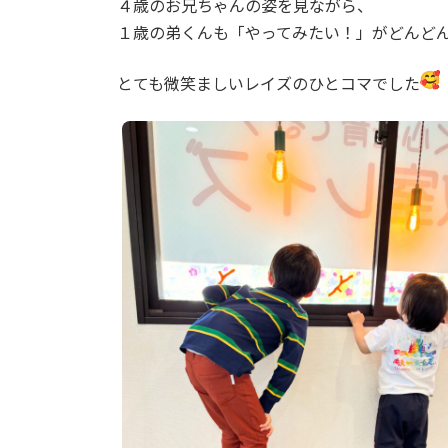
４歳のお兄ちゃんの姿を見ながら、
:
１歳の弟くんも「やってみたい！」がどんど
とても微笑ましいレイズのひとコマでした