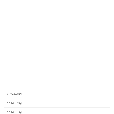
カテゴリー
レイズ日記
受験体験談
保護者様の声
アーカイブ
2026年7月
2026年6月
2026年5月
2026年4月
2026年3月
2026年2月
2026年1月